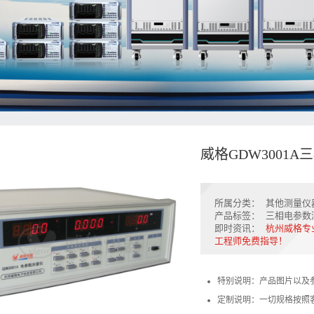
威格GDW3001
所属分类：
其他测量仪
产品标签：
三相电参数
即时资讯：
杭州威格专
工程师免费指导！
特别说明：产品图片以及
定制说明：一切规格按照