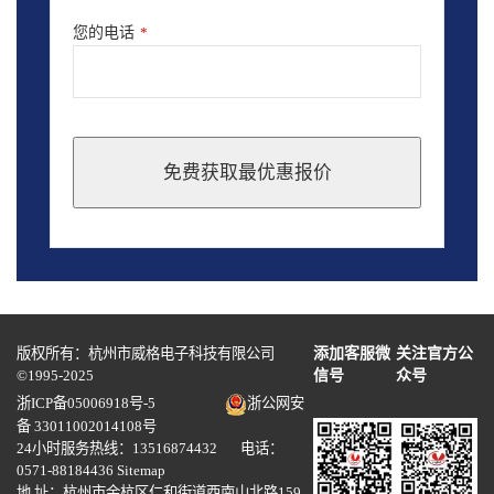
您的电话
*
免费获取最优惠报价
This
field
should
be
left
blank
版权所有：杭州市威格电子科技有限公司
添加客服微
关注官方公
©1995-2025
信号
众号
浙ICP备05006918号-5
浙公网安
备 33011002014108号
24小时服务热线：13516874432 电话：
0571-88184436
Sitemap
地 址：杭州市余杭区仁和街道西南山北路159