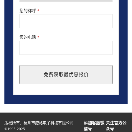
您的称呼
*
您的电话
*
免费获取最优惠报价
This
field
should
be
left
blank
版权所有：杭州市威格电子科技有限公司
添加客服微
关注官方公
©1995-2025
信号
众号