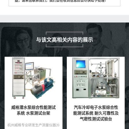
益，请来信联系我们，我们会在收到信息后会尽快给予处理！
与该文高相关内容的展示
测试
汽车冷却电子水泵综合性
威格螺杆泵出厂测试系
架
能测试系统 耐久可靠性及
综合性能试验设备 水
气密性测试试验台
试台架
仪器20