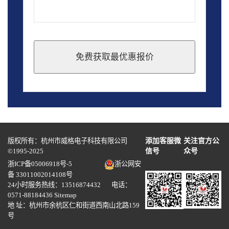
免费获取最优惠报价
This
field
should
be
left
blank
版权所有：杭州市威格电子科技有限公司
添加客服微
关注官方公
©1995-2025
信号
众号
浙ICP备05006918号-5
浙公网安
备 33011002014108号
24小时服务热线：13516874432 电话：
0571-88184436
Sitemap
地 址：杭州市余杭区仁和街道西南山北路159
号