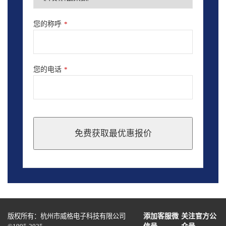
您的称呼
*
您的电话
*
免费获取最优惠报价
This
field
should
be
left
blank
版权所有：杭州市威格电子科技有限公司
添加客服微
关注官方公