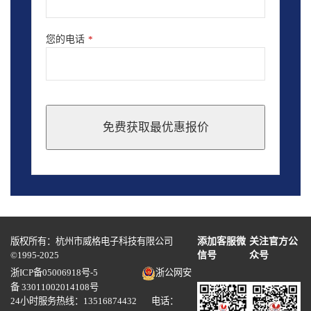
您的电话
*
免费获取最优惠报价
This
field
should
be
left
blank
版权所有：杭州市威格电子科技有限公司
添加客服微
关注官方公
©1995-2025
信号
众号
浙ICP备05006918号-5
浙公网安
备 33011002014108号
24小时服务热线：13516874432 电话：