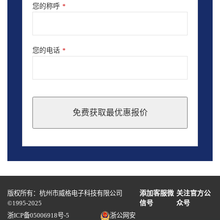
您的称呼
*
您的电话
*
免费获取最优惠报价
This
field
should
be
left
blank
版权所有：杭州市威格电子科技有限公司
添加客服微
关注官方公
©1995-2025
信号
众号
浙ICP备05006918号-5
浙公网安