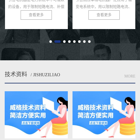
引言电抗器是电力系统中不可或缺
引言高压单相电抗器广泛应用于输
的设备，用于限制短路电流、补偿
变电系统中，用以限制短路电流、
无功功率和滤除谐波，广泛应用于
滤除谐波、稳定系统电压等。由于
查看更多
查看更多
变电站、输配电网络和工业电力系
其运行环境电压等级较高、电气绝
统。由于电抗器通常运行在高
缘要求严格，因此在投运前必须
压、...
经...
技术资料
/ JISHUZILIAO
MORE