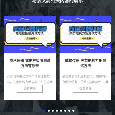
与该文高相关内容的展示
-充电桩极限测试
威格仪器-关节电机力矩测
威格仪器-
法有哪些
试方法
有
动汽车市场的蓬勃发
引言关节电机是机器人、机械臂和
引言电抗器是电
作为新能源汽车生态系
自动化设备中的核心驱动部件，其
的设备，用于限
础设施，其性能和可靠
力矩输出直接决定了系统的运动精
无功功率和滤除
查看更多
查看更多
查
用户体验和电网安全。
度、负载能力和稳定性。无论是工
变电站、输配电
极端条件下，如高温、
业机器人还是医疗康复设备，关
统。由于电抗器
节...
压、...