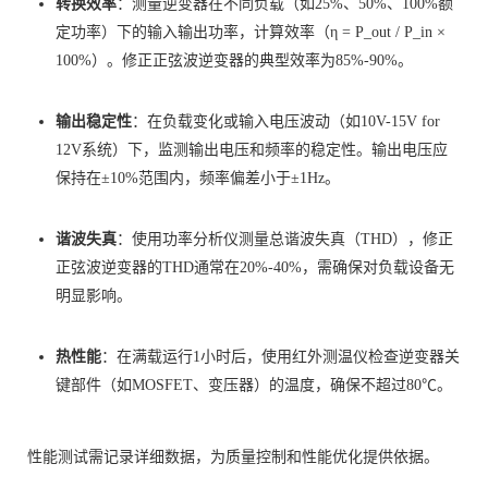
转换效率
：测量逆变器在不同负载（如25%、50%、100%额
定功率）下的输入输出功率，计算效率（η = P_out / P_in ×
100%）。修正正弦波逆变器的典型效率为85%-90%。
输出稳定性
：在负载变化或输入电压波动（如10V-15V for
12V系统）下，监测输出电压和频率的稳定性。输出电压应
保持在±10%范围内，频率偏差小于±1Hz。
谐波失真
：使用功率分析仪测量总谐波失真（THD），修正
正弦波逆变器的THD通常在20%-40%，需确保对负载设备无
明显影响。
热性能
：在满载运行1小时后，使用红外测温仪检查逆变器关
键部件（如MOSFET、变压器）的温度，确保不超过80℃。
性能测试需记录详细数据，为质量控制和性能优化提供依据。