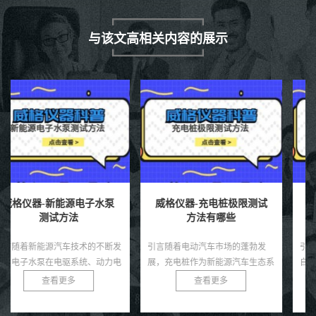
与该文高相关内容的展示
威格仪器-充电桩极限测试
威格仪器-关节电机力矩测
方法有哪些
试方法
引言随着电动汽车市场的蓬勃发
引言关节电机是机器人、机械臂和
展，充电桩作为新能源汽车生态系
自动化设备中的核心驱动部件，其
统的核心基础设施，其性能和可靠
力矩输出直接决定了系统的运动精
查看更多
查看更多
性直接影响用户体验和电网安全。
度、负载能力和稳定性。无论是工
充电桩需在极端条件下，如高温、
业机器人还是医疗康复设备，关