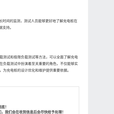
长时间的监测，测试人员能够更好地了解充电桩在
据支持。
载测试和极限负载测试等方法，可以全面了解充电
在负载测试中扮演着至关重要的角色，不仅能够实
，为充电桩的设计优化和维护提供重要依据。
到底！
们，我们会在收到信息后会尽快给予处理！