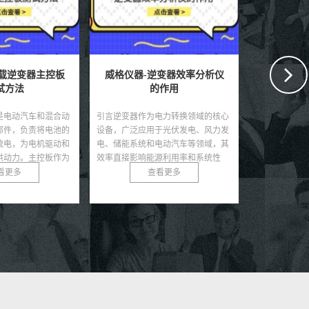
逆变器效率分析仪
威格仪器-储能电池热失控测
威格仪器
作用
试标准
电力转换领域的核心
引言随着可再生能源和电动汽车的快
引言锂电池因
于光伏发电、风力发
速发展，储能电池，尤其是锂离子电
寿命和低自放
电动汽车等领域，其
池，因其高能量密度和长循环寿命成
储能领域的核
源利用率和系统性
为能源储存的核心技术。然而，电池
动汽车、可再
源的快速...
在极端条件下可能发生热...
式电子设备。然
看更多
查看更多