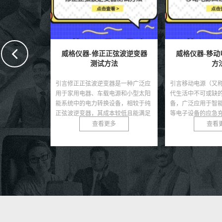
弦波逆变器
威格仪器-移动电源四线测试
威格仪器-应急
法
方法
方法有
器是一种广泛应
引言移动电源（又称充电宝）作为现
引言应急柜逆变器
电源和小型太阳
代生活中不可或缺的便携式供电设
电源系统的核心组
设备，相较于纯
备，广泛应用于智能手机、平板电脑
院、商业建筑、数
本较低且能满足
等电子设备的应急充电。随着移动电
保在主电源中断时
...
源市场的快速发展，其质量...
定的交流电。其性能直
多
查看更多
查看