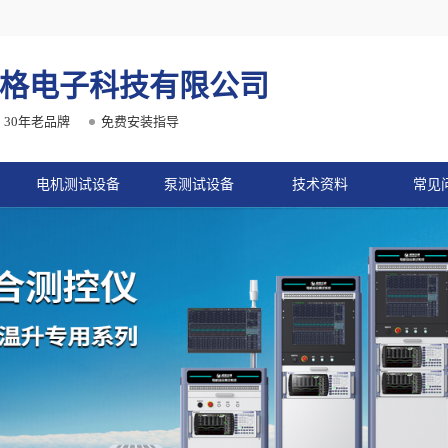
格电子科技有限公司
30年老品牌
免费安装指导
电机测试设备
泵测试设备
技术资料
常见