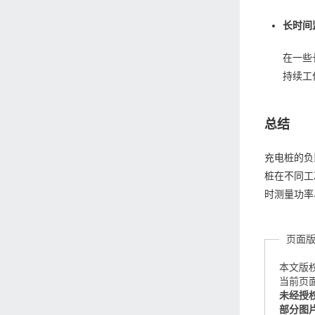
长时间
在一些
持续工
总结
充电桩的负
桩在不同工
时测量功率
页面
本文版
当前页面链接
未经授
部分图