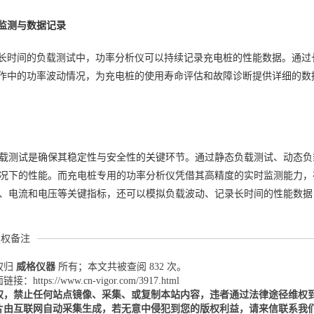
监测与数据记录
长时间的负载测试中，功率分析仪可以持续记录充电桩的性能数据。通过
作中的功率波动情况，为充电桩的使用寿命评估和故障诊断提供详细的数
载测试是确保其稳定性与安全性的关键环节。通过静态负载测试、动态负
况下的性能。而充电桩专用的功率分析仪凭借其高精度的实时监测能力，
、电流和电压等关键指标，还可以模拟负载波动、记录长时间的性能数据
版权备注
权归
威格仪器
所有；本文共被查阅 832 次。
：https://www.cn-vigor.com/3917.html
权，禁止任何站点镜像、采集、或复制本站内容，违者通过法律途径维权
片由互联网自动采集生成，若无意中侵犯到您的版权利益，请来信联系我