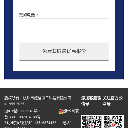
您的电话
*
免费获取最优惠报价
This
field
should
be
left
blank
版权所有：杭州市威格电子科技有限公司
添加客服微
关注官方公
©1995-2025
信号
众号
浙ICP备05006918号-5
浙公网安
备 33011002014108号
24小时服务热线：13516874432 电话：