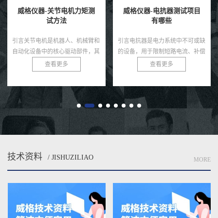
威格仪器-关节电机力矩测
威格仪器-电抗器测试项目
试方法
有哪些
引言关节电机是机器人、机械臂和
引言电抗器是电力系统中不可或缺
自动化设备中的核心驱动部件，其
的设备，用于限制短路电流、补偿
力矩输出直接决定了系统的运动精
无功功率和滤除谐波，广泛应用于
查看更多
查看更多
度、负载能力和稳定性。无论是工
变电站、输配电网络和工业电力系
业机器人还是医疗康复设备，关
统。由于电抗器通常运行在高
节...
压、...
技术资料
/ JISHUZILIAO
MORE