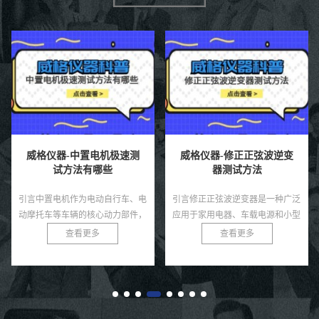
威格仪器-中置电机极速测
威格仪器-修正正弦波逆变
试方法有哪些
器测试方法
引言中置电机作为电动自行车、电
引言修正正弦波逆变器是一种广泛
动摩托车等车辆的核心动力部件，
应用于家用电器、车载电源和小型
因其高效的动力传输和优化的重心
太阳能系统中的电力转换设备，相
查看更多
查看更多
分布而备受青睐。在高性能应用场
较于纯正弦波逆变器，其成本较低
景中，如竞技电动车或高端电动
且能满足大部分非敏感负载的需
自...
求...