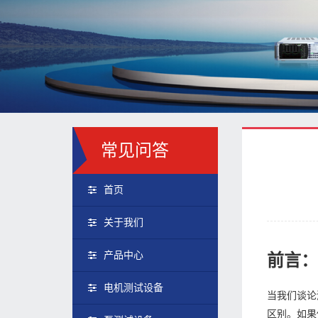
常见问答
首页
关于我们
产品中心
前言
电机测试设备
当我们谈论
区别。如果