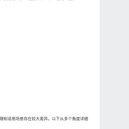
理和适用场景存在较大差异。以下从多个角度详细