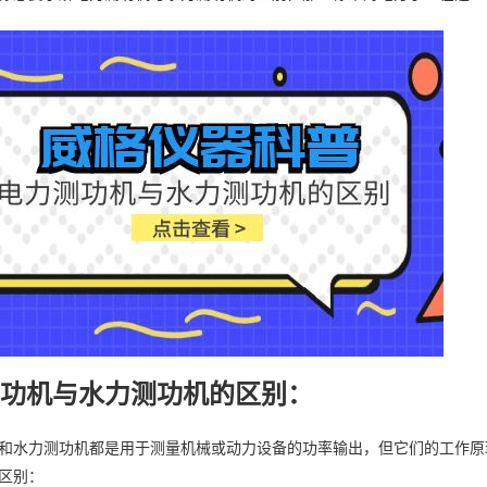
测功机与水力测功机的区别：
和水力测功机都是用于测量机械或动力设备的功率输出，但它们的工作原
区别：