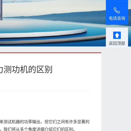
电话咨询
返回顶部
力测功机的区别
来测试机器的功率输出，但它们之间有许多显著的
，我们将从多个角度详细介绍它们的区别。