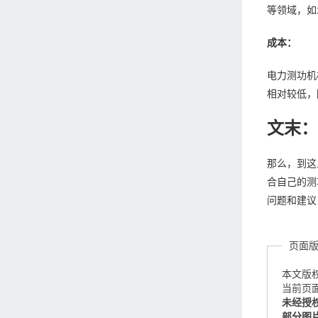
等领域，如
成本：
电力测功机
相对较低，
文末
那么，到这
合自己的测
问题和建议
页面
本文版
当前页面链接
未经授
部分图