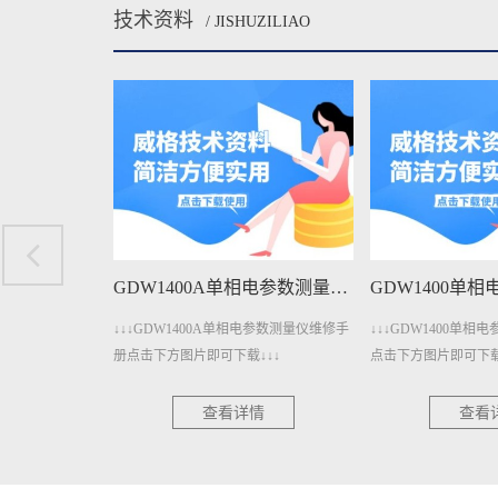
技术资料
/ JISHUZILIAO
GDW1400A单相电参数测量仪维修手册下载
GDW1400单相电参数测量仪维修手册下载
400A单相电参数测量仪维修手
↓↓↓GDW1400单相电参数测量仪维修手册
↓↓↓GDW
即可下载↓↓↓
点击下方图片即可下载↓↓↓
册点击下方
查看详情
查看详情