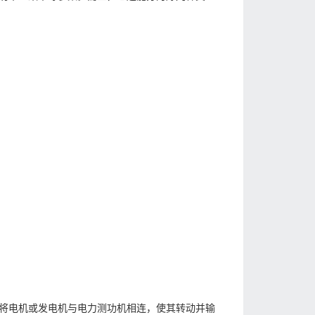
将电机或发电机与电力测功机相连，使其转动并输