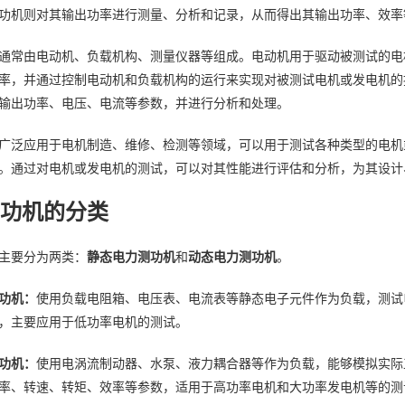
功机则对其输出功率进行测量、分析和记录，从而得出其输出功率、效率
通常由电动机、负载机构、测量仪器等组成。电动机用于驱动被测试的电
率，并通过控制电动机和负载机构的运行来实现对被测试电机或发电机的
输出功率、电压、电流等参数，并进行分析和处理。
广泛应用于电机制造、维修、检测等领域，可以用于测试各种类型的电机
。通过对电机或发电机的测试，可以对其性能进行评估和分析，为其设计
测功机的分类
主要分为两类：
静态电力测功机
和
动态电力测功机
。
功机：
使用负载电阻箱、电压表、电流表等静态电子元件作为负载，测试
，主要应用于低功率电机的测试。
功机：
使用电涡流制动器、水泵、液力耦合器等作为负载，能够模拟实际
率、转速、转矩、效率等参数，适用于高功率电机和大功率发电机等的测