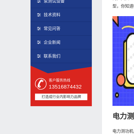
泵测试设备
型，你知道
技术资料
常见问答
企业新闻
联系我们
客户服务热线
13516874432
打造成行业内影响力品牌
电力
电力测功机