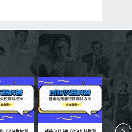
锂电池储能特性测
威格仪器-新能源电子水泵测
威格仪器