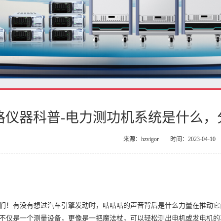
格仪器科普-电力测功机系统是什么，
来源：hzvigor
时间：2023-04-10
：
们！有没有想过汽车引擎发动时，咕咕咕的声音背后是什么力量在推动它
不仅是一个测量设备，更像是一把魔法杖，可以轻松测出电机或发电机的