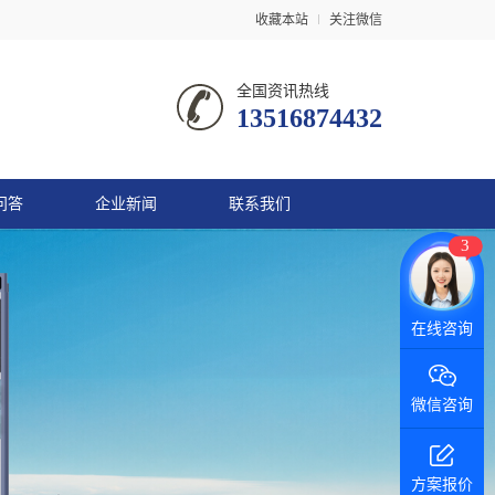
收藏本站
关注微信
全国资讯热线
13516874432
问答
企业新闻
联系我们
3
微信咨询
方案报价