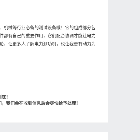
、机械等行业必备的测试设备哦！它的组成部分包
件都有自己的重要作用，它们配合协调才能让电力
论，让更多人了解电力测功机，也让我更有动力为
到底！
们，我们会在收到信息后会尽快给予处理！