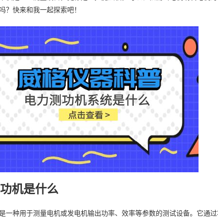
吗？快来和我一起探索吧！
测功机是什么
是一种用于测量电机或发电机输出功率、效率等参数的测试设备。它通过