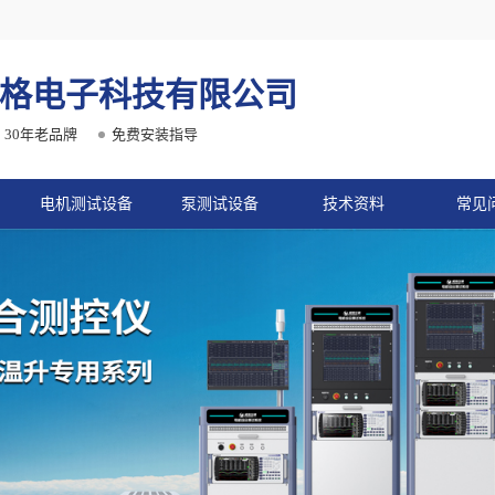
格电子科技有限公司
30年老品牌
免费安装指导
电机测试设备
泵测试设备
技术资料
常见