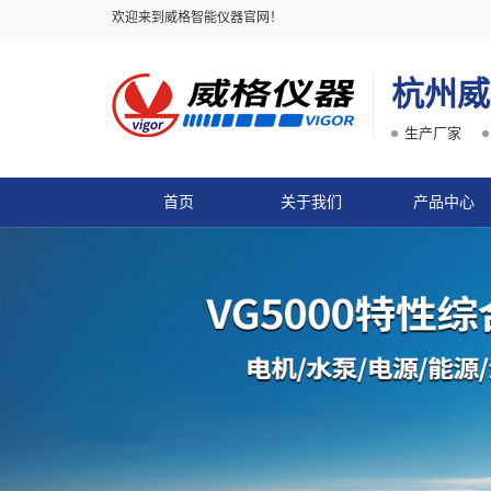
欢迎来到威格智能仪器官网！
杭州威
生产厂家
首页
关于我们
产品中心