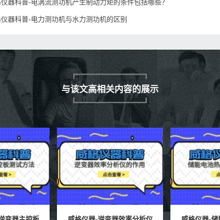
格仪器科普-电涡流测功机产生制动力矩的条件包括哪些？
格仪器科普-电力测功机与水力测功机的区别
与该文高相关内容的展示
器效率分析仪
威格仪器-储能电池热失控测
威格仪器-