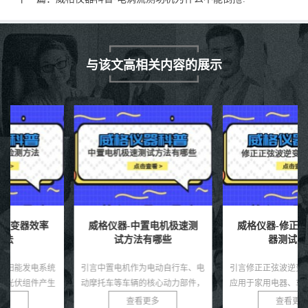
与该文高相关内容的展示
威格仪器-中置电机极速测
威格仪器-修正正弦波逆变
试方法有哪些
器测试方法
引言中置电机作为电动自行车、电
引言修正正弦波逆变器是一种广泛
动摩托车等车辆的核心动力部件，
应用于家用电器、车载电源和小型
因其高效的动力传输和优化的重心
太阳能系统中的电力转换设备，相
查看更多
查看更多