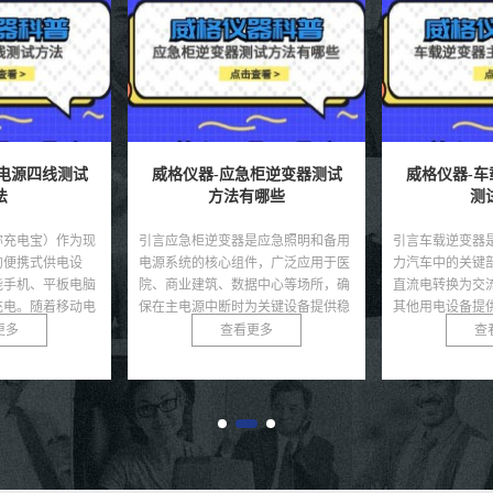
柜逆变器测试
威格仪器-车载逆变器主控板
威格仪器-
哪些
测试方法
的
是应急照明和备用
引言车载逆变器是电动汽车和混合动
引言逆变器作为
件，广泛应用于医
力汽车中的关键部件，负责将电池的
设备，广泛应用
据中心等场所，确
直流电转换为交流电，为电机驱动和
电、储能系统和
为关键设备提供稳
其他用电设备提供动力。主控板作为
效率直接影响能
接...
逆变器的核心，集成了控...
能。随着可再生能
更多
查看更多
查