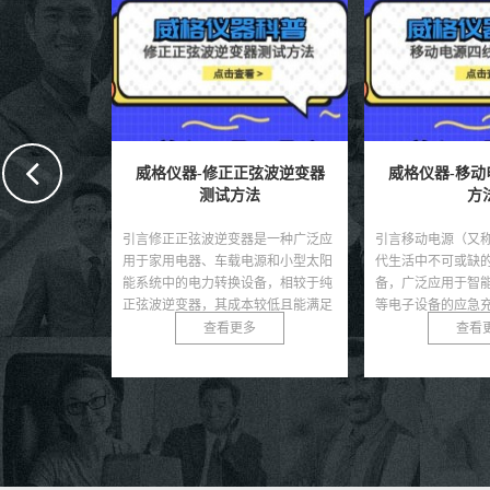
弦波逆变器
威格仪器-移动电源四线测试
威格仪器-应急
法
方法
方法有
器是一种广泛应
引言移动电源（又称充电宝）作为现
引言应急柜逆变器
电源和小型太阳
代生活中不可或缺的便携式供电设
电源系统的核心组
设备，相较于纯
备，广泛应用于智能手机、平板电脑
院、商业建筑、数
本较低且能满足
等电子设备的应急充电。随着移动电
保在主电源中断时
...
源市场的快速发展，其质量...
定的交流电。其性能直
多
查看更多
查看