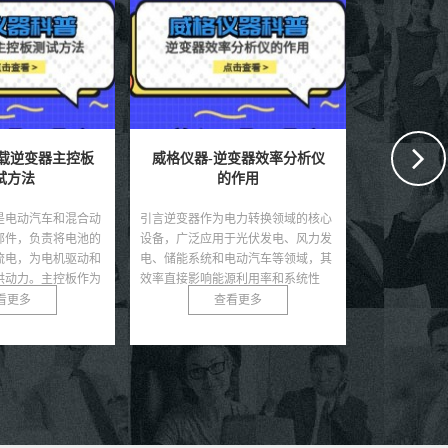
逆变器效率分析仪
威格仪器-储能电池热失控测
威格仪器
作用
试标准
电力转换领域的核心
引言随着可再生能源和电动汽车的快
引言锂电池因
于光伏发电、风力发
速发展，储能电池，尤其是锂离子电
寿命和低自放
电动汽车等领域，其
池，因其高能量密度和长循环寿命成
储能领域的核
源利用率和系统性
为能源储存的核心技术。然而，电池
动汽车、可再
源的快速...
在极端条件下可能发生热...
式电子设备。然
看更多
查看更多