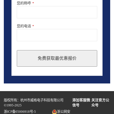
您的称呼
*
您的电话
*
免费获取最优惠报价
This
field
should
be
left
blank
版权所有：杭州市威格电子科技有限公司
添加客服微
关注官方公
©1995-2025
信号
众号
浙ICP备05006918号-5
浙公网安