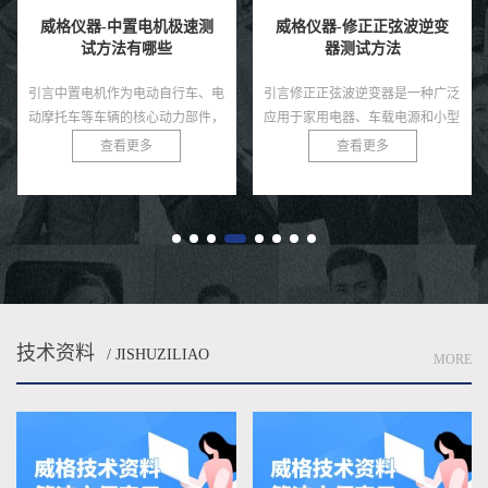
威格仪器-中置电机极速测
威格仪器-修正正弦波逆变
试方法有哪些
器测试方法
引言中置电机作为电动自行车、电
引言修正正弦波逆变器是一种广泛
动摩托车等车辆的核心动力部件，
应用于家用电器、车载电源和小型
因其高效的动力传输和优化的重心
太阳能系统中的电力转换设备，相
查看更多
查看更多
分布而备受青睐。在高性能应用场
较于纯正弦波逆变器，其成本较低
景中，如竞技电动车或高端电动
且能满足大部分非敏感负载的需
自...
求...
技术资料
/ JISHUZILIAO
MORE