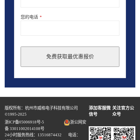
您的电话
*
免费获取最优惠报价
This
field
should
be
left
blank
版权所有：杭州市威格电子科技有限公司
添加客服微
关注官方公
©1995-2025
信号
众号
浙ICP备05006918号-5
浙公网安
备 33011002014108号
24小时服务热线：13516874432 电话：