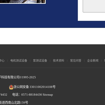
This
field
should
be
left
blank
中心
电机测试设备
泵测试设备
技术资料
常见问答
企业新闻
技有限公司©1995-2025
浙公网安备 33011002014108号
4432 电话：0571-88184436
Sitemap
街道西南山北路159号