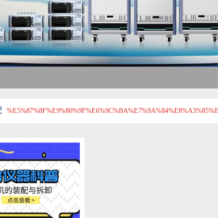
配
%E5%87%8F%E9%80%9F%E6%9C%BA%E7%9A%84%E8%A3%85%E