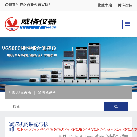
欢迎来到威格智能仪器官网！
收藏本站
关注微信
电机测试设备
泵测试设备
减速机的装配与拆
卸
%E5%87%8F%E9%80%9F%E6%9C%BA%E7%9A%84%E8%A3
首页
>
Tag Archives: 减速机的装配与拆卸