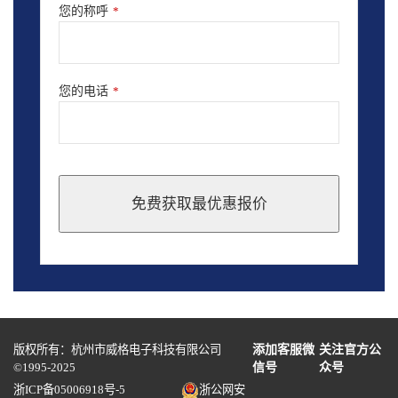
您的称呼
*
您的电话
*
免费获取最优惠报价
This
field
should
be
left
blank
版权所有：杭州市威格电子科技有限公司
添加客服微
关注官方公
©1995-2025
信号
众号
浙ICP备05006918号-5
浙公网安