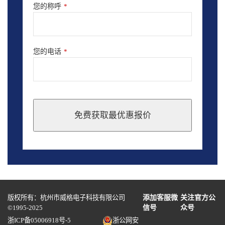
您的称呼
*
您的电话
*
免费获取最优惠报价
This
field
should
be
left
blank
版权所有：杭州市威格电子科技有限公司
添加客服微
关注官方公
©1995-2025
信号
众号
浙ICP备05006918号-5
浙公网安