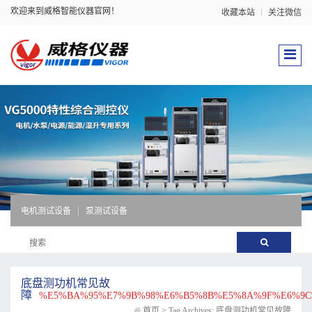
欢迎来到威格智能仪器官网！
收藏本站
关注微信
电机测试设备
泵测试设备
底盘测功机常见故
障
%E5%BA%95%E7%9B%98%E6%B5%8B%E5%8A%9F%E6%9C
首页
>
Tag Archives: 底盘测功机常见故障