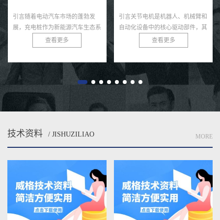
引言随着电动汽车市场的蓬勃发
引言关节电机是机器人、机械臂和
展，充电桩作为新能源汽车生态系
自动化设备中的核心驱动部件，其
统的核心基础设施，其性能和可靠
力矩输出直接决定了系统的运动精
查看更多
查看更多
性直接影响用户体验和电网安全。
度、负载能力和稳定性。无论是工
充电桩需在极端条件下，如高温、
业机器人还是医疗康复设备，关
低...
节...
技术资料
/ JISHUZILIAO
MORE