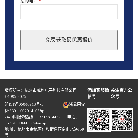
您的电话
*
免费获取最优惠报价
This
field
should
be
left
blank
版权所有：杭州市威格电子科技有限公司
添加客服微
关注官方公
©1995-2025
信号
众号
浙ICP备05006918号-5
浙公网安
备 33011002014108号
24小时服务热线：13516874432 电话：
0571-88184436
Sitemap
地 址：杭州市余杭区仁和街道西南山北路159
号