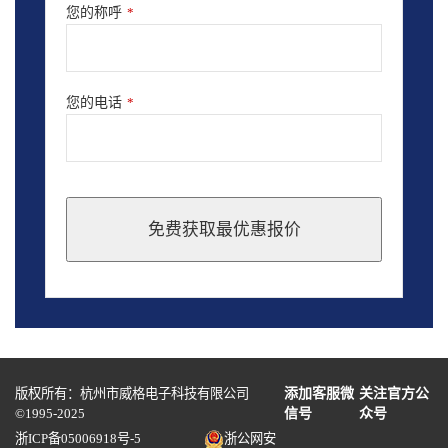
您的称呼
*
您的电话
*
免费获取最优惠报价
This
field
should
be
left
blank
版权所有：杭州市威格电子科技有限公司
添加客服微
关注官方公
©1995-2025
信号
众号
浙ICP备05006918号-5
浙公网安