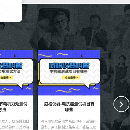
电抗器测试项目有
威格仪器-高压单相电抗器测
威格仪器
哪些
试方法
力系统中不可或缺的
引言高压单相电抗器广泛应用于输变
引言电力变
短路电流、补偿无功
电系统中，用以限制短路电流、滤除
缺的核心设