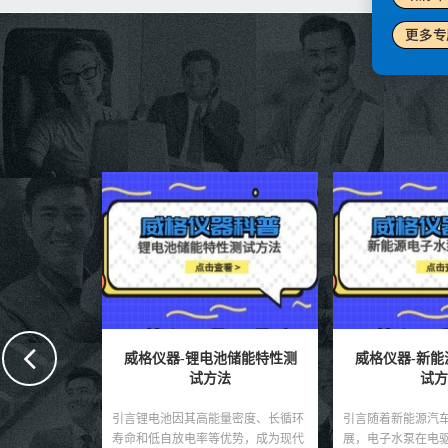
池储能特性测
威格仪器-新能源电子水泵测
威格仪器-充
法
试方法
法有
量密度、长循环
引言随着新能源汽车技术的不断发
引言随着电动汽车
优势，成为现代
展，电子水泵在电驱系统、动力电
充电桩作为新能源