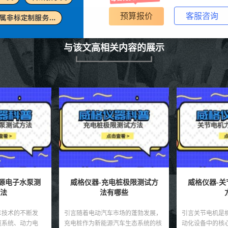
预算报价
客服咨询
与该文高相关内容的展示
电桩极限测试方
威格仪器-关节电机力矩测试
威格仪器-
哪些
方法
市场的蓬勃发展，
引言关节电机是机器人、机械臂和自
引言电抗器是电
汽车生态系统的核
动化设备中的核心驱动部件，其力矩
设备，用于限制