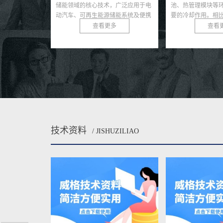
，广泛应用于电
池、热管理模块等环节中起着至关重
心基础设施，其性
储能系统及便携
要的冷却作用。相比传统机械水泵，
响用户体验和电网
...
电子水泵具有智能可控、节能...
极端条件下，如高温
多
查看更多
查看
技术资料
/ JISHUZILIAO