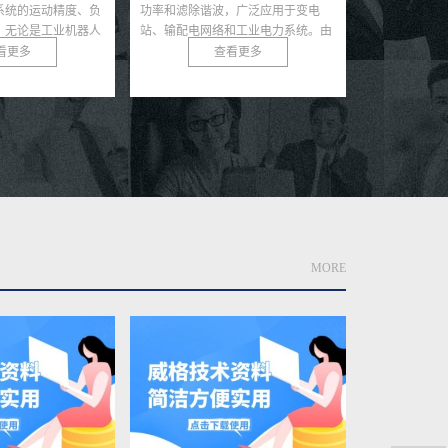
，广泛应用于变电
谐波、稳定系统电压等。由于其运行
传输，其电
和工业电力系统。由
环境电压等级较高、电气绝缘要求严
定性和效率
在高压、...
格，因此在投运前必须经...
安装和运行过程
查看更多
查看更多
MORE