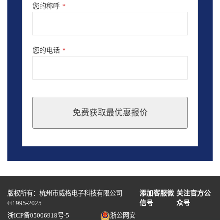
您的称呼
*
您的电话
*
免费获取最优惠报价
This
field
should
be
left
blank
版权所有：杭州市威格电子科技有限公司
添加客服微
关注官方公
©1995-2025
信号
众号
浙ICP备05006918号-5
浙公网安