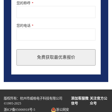
您的称呼
*
您的电话
*
免费获取最优惠报价
This
field
should
be
left
blank
版权所有：杭州市威格电子科技有限公司
添加客服微
关注官方公
©1995-2025
信号
众号
浙ICP备05006918号-5
浙公网安