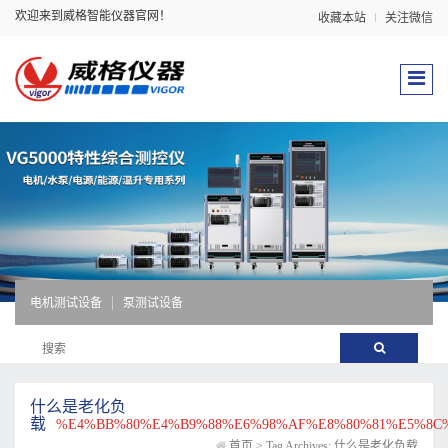
欢迎来到威格智能仪器官网！
收藏本站
关注微信
电机测试设备
泵测试设备
什么是老化负
载
%E4%BB%80%E4%B9%88%E6%98%AF%E8%80%81%E5%8C
首页
>
Tag Archives: 什么是老化负载