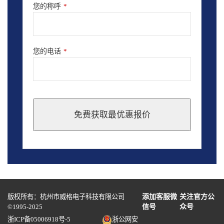
您的称呼
*
您的电话
*
免费获取最优惠报价
This
field
should
be
left
blank
版权所有：杭州市威格电子科技有限公司
添加客服微
关注官方公
©1995-2025
信号
众号
浙ICP备05006918号-5
浙公网安