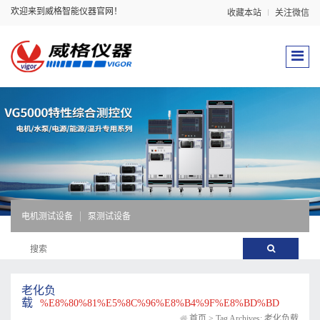
欢迎来到威格智能仪器官网！
收藏本站
关注微信
电机测试设备
泵测试设备
老化负
载
%E8%80%81%E5%8C%96%E8%B4%9F%E8%BD%BD
首页
>
Tag Archives: 老化负载