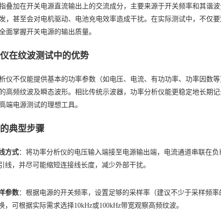
指叠加在开关电源直流输出上的交流成分，主要来源于开关频率和其谐波
发，甚至会对电机驱动、电池充电效率造成干扰。在实际测试中，不仅要
全面掌握开关电源的输出质量。
析仪在纹波测试中的优势
析仪不仅能提供基本的功率参数（如电压、电流、有功功率、功率因数等
的高频纹波及瞬态波形。相比传统示波器，功率分析仪能更稳定地长期记
高端电源测试的理想工具。
试的典型步骤
线方式
：将功率分析仪的电压输入端接至电源输出端，电流通道串联在负
引线，并尽可能缩短连接线长度，减少外部干扰。
样参数
：根据电源的开关频率，设置足够的采样率（建议不少于采样频率
换，可根据实际需求选择10kHz或100kHz带宽观察高频纹波。