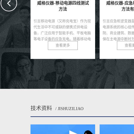
电源四线测试
威格仪器-应急柜逆变器测试
威格仪器-车
方法有哪些
测试
充电宝）作为现
引言应急柜逆变器是应急照明和备用
引言车载逆变器是
便携式供电设
电源系统的核心组件，广泛应用于医
力汽车中的关键部
手机、平板电脑
院、商业建筑、数据中心等场所，确
直流电转换为交流
电。随着移动电
保在主电源中断时为关键设备提供稳
其他用电设备提供
量...
定的交流电。其性能直接...
逆变器的核心，集成
多
查看更多
查看
技术资料
/ JISHUZILIAO