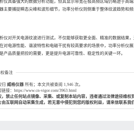
析仪具备强大的数据分析功能，但其显示带宽在极高频区域仍略逊于高端
器主要捕捉瞬态尖峰和波形细节，功率分析仪则侧重于整体纹波趋势和频
析仪对开关电源纹波进行测试，不仅能够获取更全面、精准的数据结果，
在对电源性能、谐波特性和电磁干扰有较高要求的场景中，功率分析仪展
是产品质量把控的需要，更是提升电源可靠性、稳定性的关键一环。
版权备注
权归
威格仪器
所有；本文共被查阅 1,946 次。
：https://www.cn-vigor.com/3963.html
权，禁止任何站点镜像、采集、或复制本站内容，违者通过法律途径维权
片由互联网自动采集生成，若无意中侵犯到您的版权利益，请来信联系我