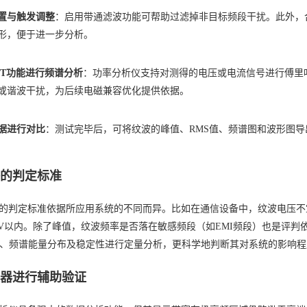
置与触发调整
：启用带通滤波功能可帮助过滤掉非目标频段干扰。此外，
形，便于进一步分析。
FT功能进行频谱分析
：功率分析仪支持对测得的电压或电流信号进行傅里
或谐波干扰，为后续电磁兼容优化提供依据。
据进行对比
：测试完毕后，可将纹波的峰值、RMS值、频谱图和波形图
坏的判定标准
的判定标准依据所应用系统的不同而异。比如在通信设备中，纹波电压不宜超
00mV以内。除了峰值，纹波频率是否落在敏感频段（如EMI频段）也是评
值、频谱能量分布及稳定性进行定量分析，更科学地判断其对系统的影响
波器进行辅助验证