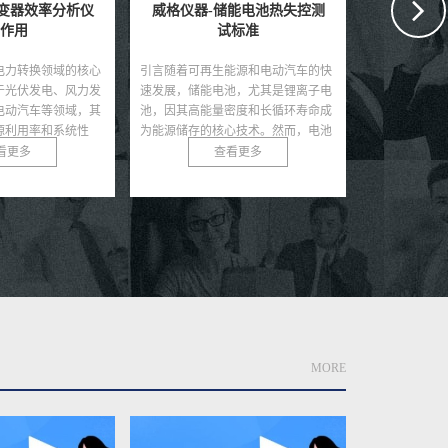
储能电池热失控测
威格仪器-锂电池储能特性测
威格仪器
试标准
试方法
能源和电动汽车的快
引言锂电池因其高能量密度、长循环
引言随着新
池，尤其是锂离子电
寿命和低自放电率等优势，成为现代
展，电子水
密度和长循环寿命成
储能领域的核心技术，广泛应用于电
池、热管理
心技术。然而，电池
动汽车、可再生能源储能系统及便携
要的冷却作
发生热...
式电子设备。然而，锂电...
电子水泵具有
查看更多
查看更多
MORE