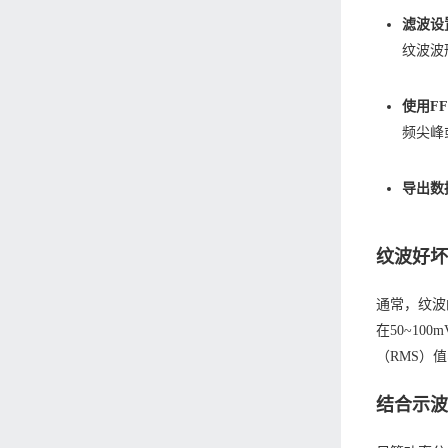
滤波设
纹波波
使用F
频尖峰
导出数
纹波好
通常，纹波
在50~1
（RMS）
结合示