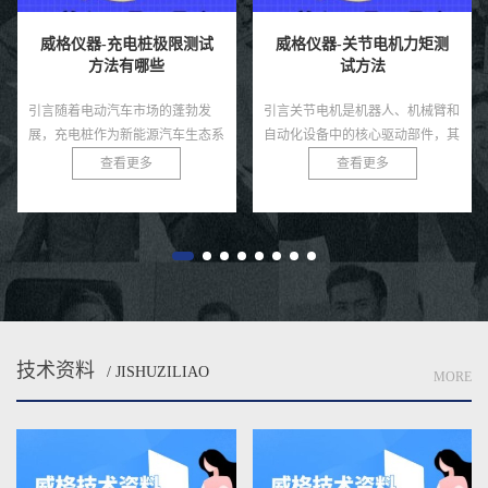
威格仪器-充电桩极限测试
威格仪器-关节电机力矩测
方法有哪些
试方法
引言随着电动汽车市场的蓬勃发
引言关节电机是机器人、机械臂和
展，充电桩作为新能源汽车生态系
自动化设备中的核心驱动部件，其
统的核心基础设施，其性能和可靠
力矩输出直接决定了系统的运动精
查看更多
查看更多
性直接影响用户体验和电网安全。
度、负载能力和稳定性。无论是工
充电桩需在极端条件下，如高温、
业机器人还是医疗康复设备，关
低...
节...
技术资料
/ JISHUZILIAO
MORE