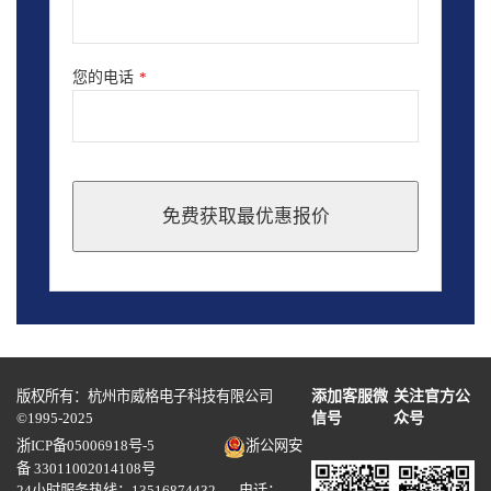
您的电话
*
免费获取最优惠报价
This
field
should
be
left
blank
版权所有：杭州市威格电子科技有限公司
添加客服微
关注官方公
©1995-2025
信号
众号
浙ICP备05006918号-5
浙公网安
备 33011002014108号
24小时服务热线：13516874432 电话：