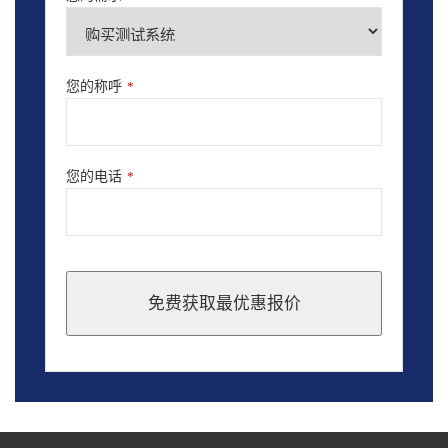
您的称呼
*
您的电话
*
免费获取最优惠报价
This
field
should
be
left