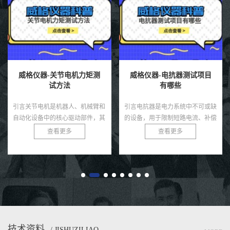
威格仪器-关节电机力矩测
威格仪器-电抗器测试项目
试方法
有哪些
引言关节电机是机器人、机械臂和
引言电抗器是电力系统中不可或缺
自动化设备中的核心驱动部件，其
的设备，用于限制短路电流、补偿
力矩输出直接决定了系统的运动精
无功功率和滤除谐波，广泛应用于
查看更多
查看更多
度、负载能力和稳定性。无论是工
变电站、输配电网络和工业电力系
业机器人还是医疗康复设备，关
统。由于电抗器通常运行在高
节...
压、...
技术资料
/ JISHUZILIAO