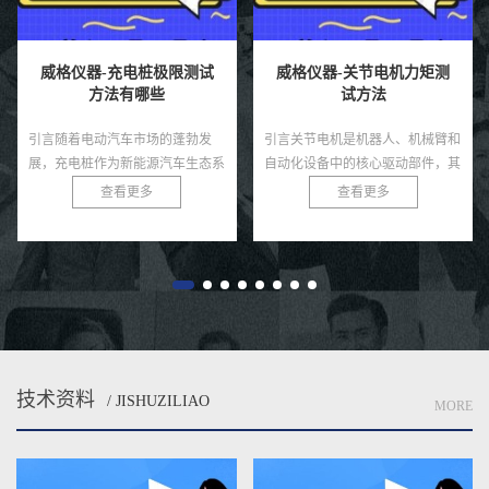
威格仪器-充电桩极限测试
威格仪器-关节电机力矩测
方法有哪些
试方法
引言随着电动汽车市场的蓬勃发
引言关节电机是机器人、机械臂和
展，充电桩作为新能源汽车生态系
自动化设备中的核心驱动部件，其
统的核心基础设施，其性能和可靠
力矩输出直接决定了系统的运动精
查看更多
查看更多
性直接影响用户体验和电网安全。
度、负载能力和稳定性。无论是工
充电桩需在极端条件下，如高温、
业机器人还是医疗康复设备，关
低...
节...
技术资料
/ JISHUZILIAO
MORE