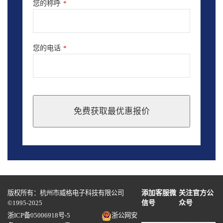
您的称呼
*
您的电话
*
免费获取最优惠报价
This
field
should
be
left
blank
版权所有：杭州市威格电子科技有限公司
添加客服微
关注官方公
©1995-2025
信号
众号
浙ICP备05006918号-5
浙公网安