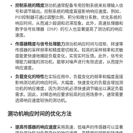
控制系统的精度
测功机通常配备专用控制系统来处理输入信
号和调节输出。控制系统的精度直接影响响应速度。例如，
PID控制器可通过调整比例、积分和微分系数，优化系统的
响应时间，从而减少超调和迟滞现象。此外，高速处理器和
数字信号处理器（DSP）的引入也显著提高了测功机的响应
速度。
传感器精度与信号处理能力
测功机响应时间与扭矩、转速等
传感器的采样频率和精度密切相关。较高的采样频率和灵敏
度能更快速地捕捉负载变化，实现实时反馈。此外，信号处
理能力越强的测功机，能够对噪声进行有效滤波，从而提升
响应速度。
负载变化的特性
在实际应用中，负载变化的频率和幅度直接
影响测功机的响应时间。大幅度、快速变化的负载会增加测
功机的响应难度，因为测功机必须快速调节输出以满足负载
需求。因此，对瞬态响应要求较高的应用场景中，通常需要
选择响应速度较快的测功机。
测功机响应时间的优化方法
提高传感器的响应速度
采用高速、低噪声的传感器可以显著