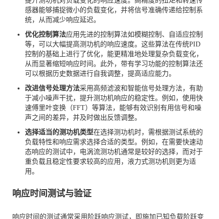
提升测功机对负载变化的响应速度。高精度的扭矩和转速传
感器能够捕捉微小的负载变化，并将信号准确传递给控制系
统，从而减少响应延迟。
优化控制算法
应用先进的控制算法如模糊控制、自适应控制
等，可以大幅提高测功机的响应速度。这些算法在传统PID
控制的基础上进行了优化，能更精准地处理复杂负载变化，
从而显著缩短响应时间。此外，带有学习功能的控制算法还
可以根据历史数据进行自我调整，提高适应能力。
改进信号处理方法
采用高频滤波和智能信号处理方法，有助
于减小噪声干扰，提升测功机响应的稳定性。例如，使用快
速傅里叶变换（FFT）等算法，能够有效识别有用信号和噪
声之间的差异，并及时做出反馈调整。
选择适当的测功机类型
在选择测功机时，需根据测试系统的
负载特性和响应需求选择合适的类型。例如，在需要快速动
态响应的测试中，电涡流测功机通常是较好的选择，而对于
重负载且稳定性要求较高的应用，液力式测功机则更为适
用。
响应时间测试与验证
响应时间的测试通常采用阶跃响应测试，即施加已知负载阶跃变