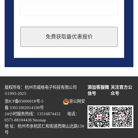
免费获取最优惠报价
This
field
should
be
left
blank
版权所有：杭州市威格电子科技有限公司
添加客服微
关注官方公
©1995-2025
信号
众号
浙ICP备05006918号-5
浙公网安
备 33011002014108号
24小时服务热线：13516874432 电话：
0571-88184436
Sitemap
地 址：杭州市余杭区仁和街道西南山北路159
号