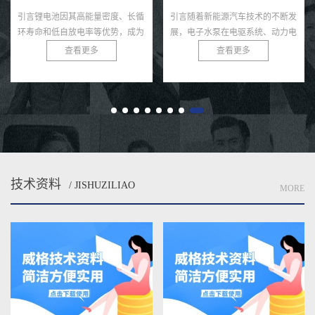
引言随着新能源汽车技术的不断发
引言随着电动汽车市场的蓬勃发
展，电子水泵在电驱系统、动力电
展，充电桩作为新能源汽车生态系
池、热管理模块等环节中起着至关
统的核心基础设施，其性能和可靠
查看更多
查看更多
重要的冷却作用。相比传统机械水
性直接影响用户体验和电网安全。
泵，电子水泵具有智能可控、节
充电桩需在极端条件下，如高温、
能...
低...
技术资料
/ JISHUZILIAO
MORE