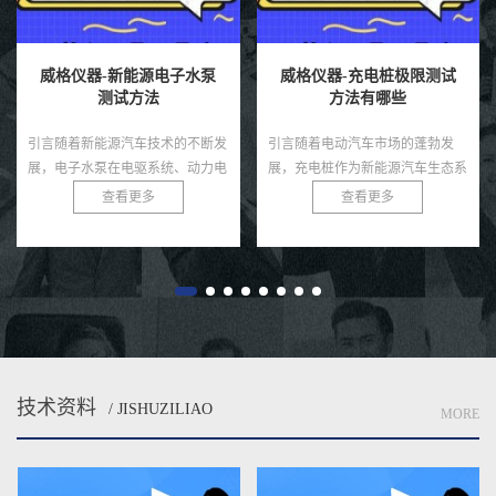
威格仪器-新能源电子水泵
威格仪器-充电桩极限测试
测试方法
方法有哪些
引言随着新能源汽车技术的不断发
引言随着电动汽车市场的蓬勃发
展，电子水泵在电驱系统、动力电
展，充电桩作为新能源汽车生态系
池、热管理模块等环节中起着至关
统的核心基础设施，其性能和可靠
查看更多
查看更多
重要的冷却作用。相比传统机械水
性直接影响用户体验和电网安全。
泵，电子水泵具有智能可控、节
充电桩需在极端条件下，如高温、
能...
低...
技术资料
/ JISHUZILIAO
MORE