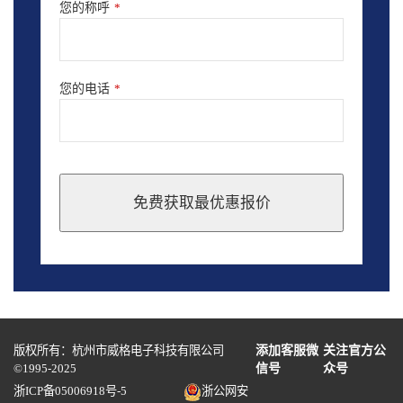
您的称呼
*
您的电话
*
免费获取最优惠报价
This
field
should
be
left
blank
版权所有：杭州市威格电子科技有限公司
添加客服微
关注官方公
©1995-2025
信号
众号
浙ICP备05006918号-5
浙公网安