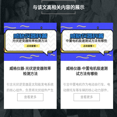
与该文高相关内容的展示
威格仪器-中置电机极速测
威格仪器-修正正弦波逆变
试方法有哪些
器测试方法
引言中置电机作为电动自行车、电
引言修正正弦波逆变器是一种广泛
动摩托车等车辆的核心动力部件，
应用于家用电器、车载电源和小型
因其高效的动力传输和优化的重心
太阳能系统中的电力转换设备，相
查看更多
查看更多
分布而备受青睐。在高性能应用场
较于纯正弦波逆变器，其成本较低
景中，如竞技电动车或高端电动
且能满足大部分非敏感负载的需
自...
求...