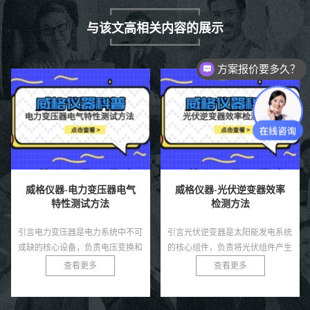
与该文高相关内容的展示
方案报价要多久？
威格仪器-电力变压器电气
威格仪器-光伏逆变器效率
特性测试方法
检测方法
引言电力变压器是电力系统中不可
引言光伏逆变器是太阳能发电系统
或缺的核心设备，负责电压变换和
的核心组件，负责将光伏组件产生
电能传输，其电气特性直接影响电
的直流电转换为交流电，供电网或
查看更多
查看更多
网的稳定性和效率。为确保变压器
负载使用。其效率直接影响系统的
在制造、安装和运行过程中的性
发电量和经济效益。随着光伏行
能...
业...