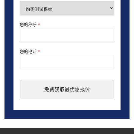
您的称呼
*
您的电话
*
免费获取最优惠报价
This
field
should
be
left