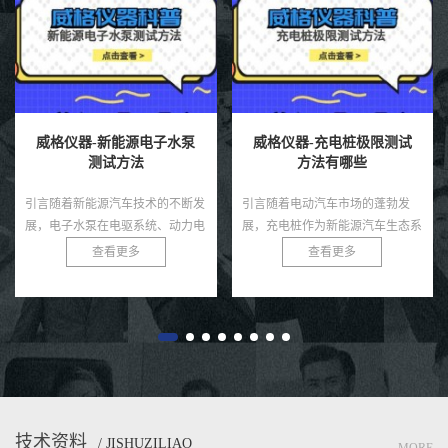
威格仪器-新能源电子水泵
威格仪器-充电桩极限测试
测试方法
方法有哪些
引言随着新能源汽车技术的不断发
引言随着电动汽车市场的蓬勃发
展，电子水泵在电驱系统、动力电
展，充电桩作为新能源汽车生态系
池、热管理模块等环节中起着至关
统的核心基础设施，其性能和可靠
查看更多
查看更多
重要的冷却作用。相比传统机械水
性直接影响用户体验和电网安全。
泵，电子水泵具有智能可控、节
充电桩需在极端条件下，如高温、
能...
低...
技术资料
/ JISHUZILIAO