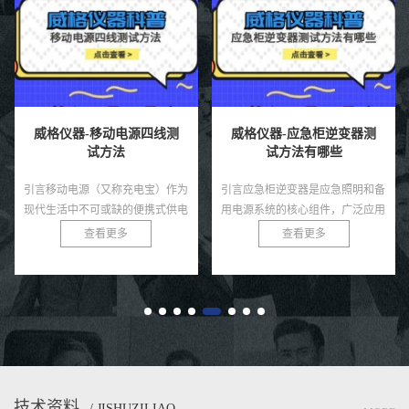
威格仪器-移动电源四线测
威格仪器-应急柜逆变器测
试方法
试方法有哪些
引言移动电源（又称充电宝）作为
引言应急柜逆变器是应急照明和备
现代生活中不可或缺的便携式供电
用电源系统的核心组件，广泛应用
设备，广泛应用于智能手机、平板
于医院、商业建筑、数据中心等场
查看更多
查看更多
电脑等电子设备的应急充电。随着
所，确保在主电源中断时为关键设
移动电源市场的快速发展，其质
备提供稳定的交流电。其性能直
量...
接...
技术资料
/ JISHUZILIAO