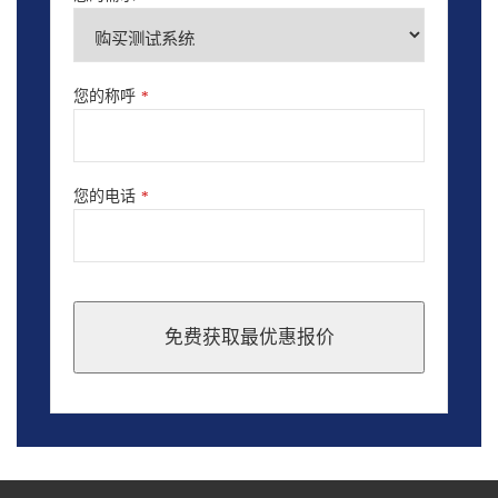
您的称呼
*
您的电话
*
免费获取最优惠报价
This
field
should
be
left