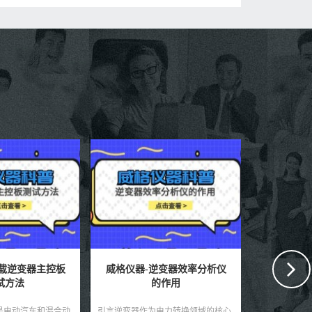
逆变器效率分析仪
威格仪器-储能电池热失控测
威格仪器
作用
试标准
电力转换领域的核心
引言随着可再生能源和电动汽车的快
引言锂电池因