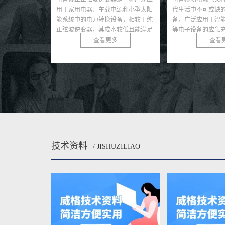
电源和小型太阳
代生活中不可或缺的便携式供电设
电源系统的核心组
设备，相较于纯
备，广泛应用于智能手机、平板电脑
院、商业建筑、数
本较低且能满足
等电子设备的应急充电。随着移动电
保在主电源中断时
...
源市场的快速发展，其质量...
定的交流电。其性能直
多
查看更多
查看
技术资料
/ JISHUZILIAO