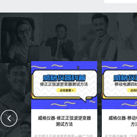
弦波逆变器
威格仪器-移动电源四线测试
威格仪器-应急
法
方法
方法有
器是一种广泛应
引言移动电源（又称充电宝）作为现
引言应急柜逆变器