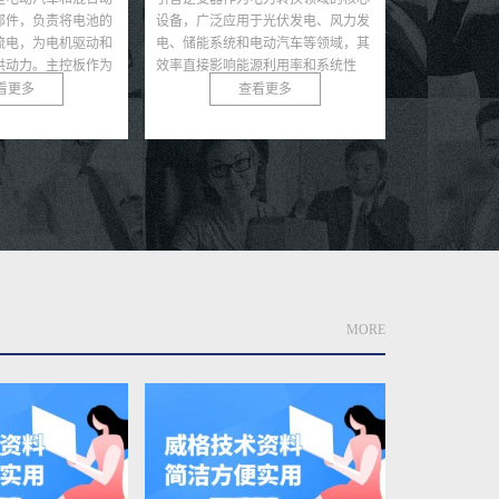
于光伏发电、风力发
速发展，储能电池，尤其是锂离子电
寿命和低自放
电动汽车等领域，其
池，因其高能量密度和长循环寿命成
储能领域的核
源利用率和系统性
为能源储存的核心技术。然而，电池
动汽车、可再
源的快速...
在极端条件下可能发生热...
式电子设备。然
看更多
查看更多
MORE