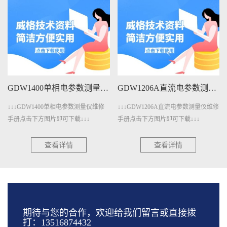
GDW1400单相电参数测量仪维修手册下载
GDW1206A直流电参数测量仪维修手册下载
↓↓GDW1400单相电参数测量仪维修
↓↓↓GDW1206A直流电参数测量仪维修
↓↓↓
册点击下方图片即可下载↓↓↓
手册点击下方图片即可下载↓↓↓
点击下
查看详情
查看详情
期待与您的合作，欢迎给我们留言或直接拨
打：13516874432