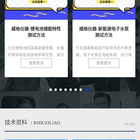
-锂电池储能特性
威格仪器-新能源电子水泵
威格仪器-
测试方法
测试方法
方法
因其高能量密度、长循
引言随着新能源汽车技术的不断发
引言随着电动汽
自放电率等优势，成为
展，电子水泵在电驱系统、动力电
展，充电桩作为
域的核心技术，广泛应
池、热管理模块等环节中起着至关
统的核心基础设
查看更多
查看更多
查
车、可再生能源储能系
重要的冷却作用。相比传统机械水
性直接影响用户
电子设备。然而，锂
泵，电子水泵具有智能可控、节
充电桩需在极端
能...
低...
技术资料
/ JISHUZILIAO
MORE