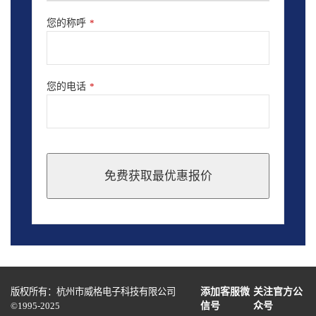
您的称呼
*
您的电话
*
免费获取最优惠报价
This
field
should
be
left
blank
版权所有：杭州市威格电子科技有限公司
添加客服微
关注官方公
©1995-2025
信号
众号