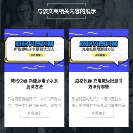
与该文高相关内容的展示
威格仪器-新能源电子水泵
威格仪器-充电桩极限测试
测试方法
方法有哪些
引言随着新能源汽车技术的不断发
引言随着电动汽车市场的蓬勃发
展，电子水泵在电驱系统、动力电
展，充电桩作为新能源汽车生态系
池、热管理模块等环节中起着至关
统的核心基础设施，其性能和可靠
查看更多
查看更多
重要的冷却作用。相比传统机械水
性直接影响用户体验和电网安全。
泵，电子水泵具有智能可控、节
充电桩需在极端条件下，如高温、
能...
低...