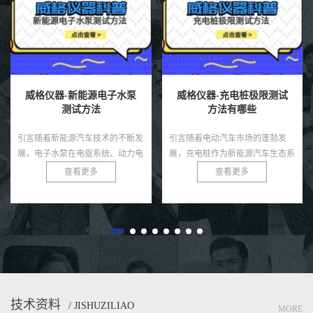
威格仪器-充电桩极限测试
威格仪器-关节电机力矩测
方法有哪些
试方法
引言随着电动汽车市场的蓬勃发
引言关节电机是机器人、机械臂和
展，充电桩作为新能源汽车生态系
自动化设备中的核心驱动部件，其
统的核心基础设施，其性能和可靠
力矩输出直接决定了系统的运动精
查看更多
查看更多
性直接影响用户体验和电网安全。
度、负载能力和稳定性。无论是工
充电桩需在极端条件下，如高温、
业机器人还是医疗康复设备，关
低...
节...
技术资料
/ JISHUZILIAO
MORE