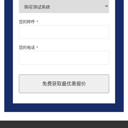
您的称呼
*
您的电话
*
免费获取最优惠报价
This
field
should
be
left