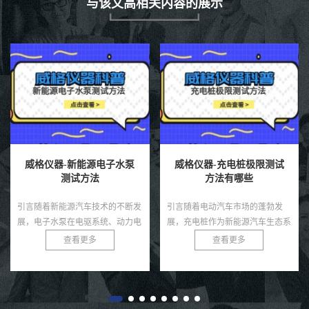
与该文高相关内容的展示
威格仪器-新能源电子水泵
威格仪器-充电桩极限测试
测试方法
方法有哪些
引言随着新能源汽车技术的不断发
引言随着电动汽车市场的蓬勃发
展，电子水泵在电驱系统、动力电
展，充电桩作为新能源汽车生态系
池、热管理模块等环节中起着至关
统的核心基础设施，其性能和可靠
查看更多
查看更多
重要的冷却作用。相比传统机械水
性直接影响用户体验和电网安全。
泵，电子水泵具有智能可控、节
充电桩需在极端条件下，如高温、
能...
低...