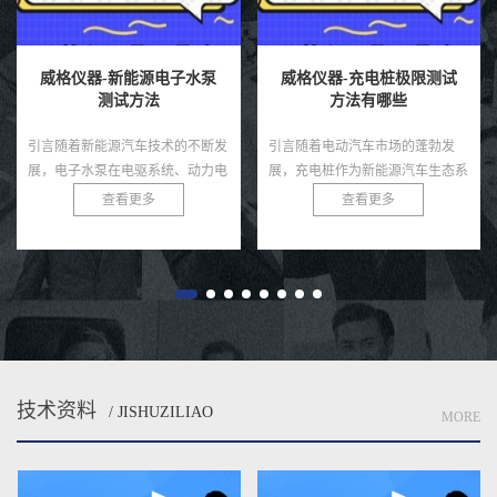
威格仪器-新能源电子水泵
威格仪器-充电桩极限测试
测试方法
方法有哪些
引言随着新能源汽车技术的不断发
引言随着电动汽车市场的蓬勃发
展，电子水泵在电驱系统、动力电
展，充电桩作为新能源汽车生态系
池、热管理模块等环节中起着至关
统的核心基础设施，其性能和可靠
查看更多
查看更多
重要的冷却作用。相比传统机械水
性直接影响用户体验和电网安全。
泵，电子水泵具有智能可控、节
充电桩需在极端条件下，如高温、
能...
低...
技术资料
/ JISHUZILIAO
MORE