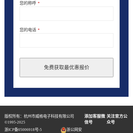
您的称呼
*
您的电话
*
免费获取最优惠报价
This
field
should
be
left
blank
版权所有：杭州市威格电子科技有限公司
添加客服微
关注官方公
©1995-2025
信号
众号
浙ICP备05006918号-5
浙公网安