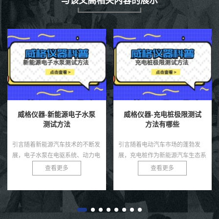
与该文高相关内容的展示
威格仪器-充电桩极限测试
威格仪器-关节电机力矩测
方法有哪些
试方法
引言随着电动汽车市场的蓬勃发
引言关节电机是机器人、机械臂和
展，充电桩作为新能源汽车生态系
自动化设备中的核心驱动部件，其
统的核心基础设施，其性能和可靠
力矩输出直接决定了系统的运动精
查看更多
查看更多
性直接影响用户体验和电网安全。
度、负载能力和稳定性。无论是工
充电桩需在极端条件下，如高温、
业机器人还是医疗康复设备，关
低...
节...