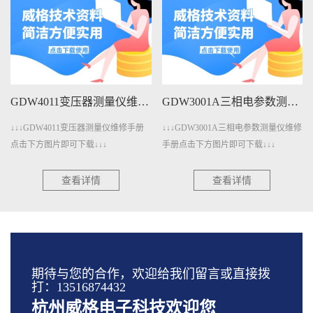
GDW4011变压器测量仪维修手册下载
GDW3001A三相电参数测量仪维修手册下载
11变压器测量仪维修手册
↓↓↓GDW3001A三相电参数测量仪维修
↓↓↓GDW3001
可下载↓↓↓
手册点击下方图片即可下载↓↓↓
手册点击下方图片
查看详情
查看详情
查
期待与您的合作，欢迎给我们留言或直接拨
打：13516874432
杭州威格电子科技欢迎您