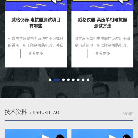
试项目
威格仪器-高压单相电抗器
威格仪器-电力变压器
测试方法
特性测试方法
不可或缺
引言高压单相电抗器广泛应用于输
引言电力变压器是电力系统
流、补偿
变电系统中，用以限制短路电流、
或缺的核心设备，负责电压
泛应用于
滤除谐波、稳定系统电压等。由于
电能传输，其电气特性直接
查看更多
查看更多
业电力系
其运行环境电压等级较高、电气绝
网的稳定性和效率。为确保
在高
缘要求严格，因此在投运前必须
在制造、安装和运行过程中
经...
能...
技术资料
/ JISHUZILIAO
MORE