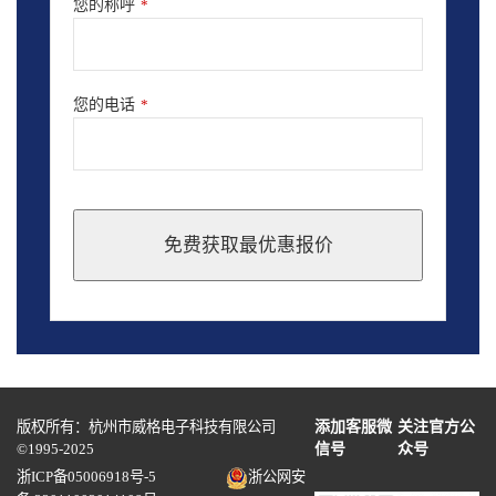
您的称呼
*
您的电话
*
免费获取最优惠报价
This
field
should
be
left
blank
版权所有：杭州市威格电子科技有限公司
添加客服微
关注官方公
©1995-2025
信号
众号
浙ICP备05006918号-5
浙公网安