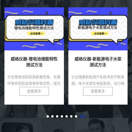
威格仪器-新能源电子水泵
威格仪器-充电桩极限测试
测试方法
方法有哪些
引言随着新能源汽车技术的不断发
引言随着电动汽车市场的蓬勃发
展，电子水泵在电驱系统、动力电
展，充电桩作为新能源汽车生态系
池、热管理模块等环节中起着至关
统的核心基础设施，其性能和可靠
查看更多
查看更多
重要的冷却作用。相比传统机械水
性直接影响用户体验和电网安全。
泵，电子水泵具有智能可控、节
充电桩需在极端条件下，如高温、
能...
低...