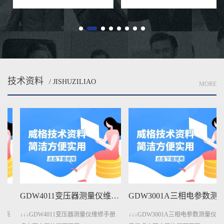
统。由于电抗器通常运行在高
缘要求严格，因此在投运前必须
压、...
经...
技术资料
/ JISHUZILIAO
MORE
GDW4011变压器测量仪维修手册下载
GDW3001A三相电参数测量仪维修手册下载
↓↓↓GDW4011变压器测量仪维修手册
↓↓↓GDW3001A三相电参数测量仪维修