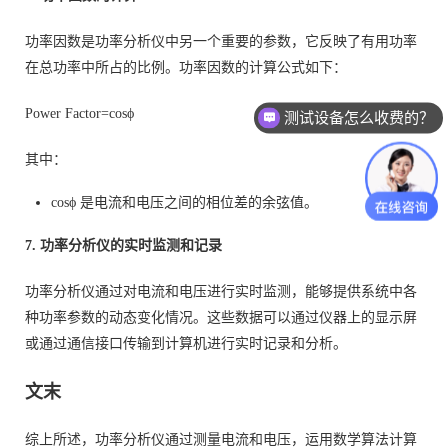
功率因数是功率分析仪中另一个重要的参数，它反映了有用功率
在总功率中所占的比例。功率因数的计算公式如下：
Power Factor
=
cos
ϕ
测试设备怎么收费的？
其中：
cos
ϕ
是电流和电压之间的相位差的余弦值。
7. 功率分析仪的实时监测和记录
功率分析仪通过对电流和电压进行实时监测，能够提供系统中各
种功率参数的动态变化情况。这些数据可以通过仪器上的显示屏
或通过通信接口传输到计算机进行实时记录和分析。
文末
综上所述，功率分析仪通过测量电流和电压，运用数学算法计算