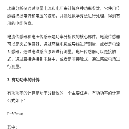
功率分析仪通过测量电流和电压来计算各种功率参数。它使用传
感器捕捉电流和电压的波形，并通过数学算法进行处理，得到有
用的电能信息。
电流传感器和电压传感器是功率分析仪的核心部件。电流传感器
可以是夹式传感器，通过环绕电缆或导线进行测量，或者是电流
互感器，通过电磁感应原理进行测量。电压传感器可以是接触
式，通过直接连接到电路中，或者是非接触式，通过感应电场进
行测量。
3. 有功功率的计算
有功功率的计算是功率分析仪的一个主要任务。有功功率的计算
公式如下：
P
=
V
I
cos
ϕ
其中：