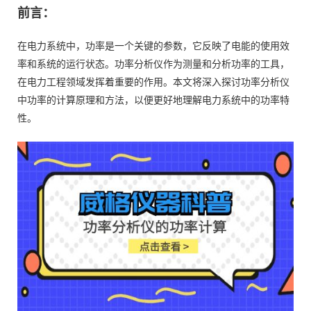
前言：
在电力系统中，功率是一个关键的参数，它反映了电能的使用效
率和系统的运行状态。功率分析仪作为测量和分析功率的工具，
在电力工程领域发挥着重要的作用。本文将深入探讨功率分析仪
中功率的计算原理和方法，以便更好地理解电力系统中的功率特
性。