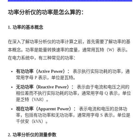
功率分析仪的功率是怎么算的：
1. 功率的基本概念
在深入了解功率分析仪的功率计算之前，首先需要了解功率的基
本概念。功率是能量转换速率的度量，通常用瓦特（W）表示。
在电力系统中，有三种常见的功率：
有功功率（Active Power）：
表示执行实际功耗的功率，通
常用字母 P 表示，单位是瓦特。
无功功率（Reactive Power）：
表示由于电流和电压之间的
相位差而不执行实际功耗的功率，通常用字母 Q 表示，单位
是乏特（VAR）。
视在功率（Apparent Power）：
表示电流和电压的总体功
率，包括有功功率和无功功率，通常用字母 S 表示，单位是
千伏安（kVA）。
2. 功率分析仪的测量参数