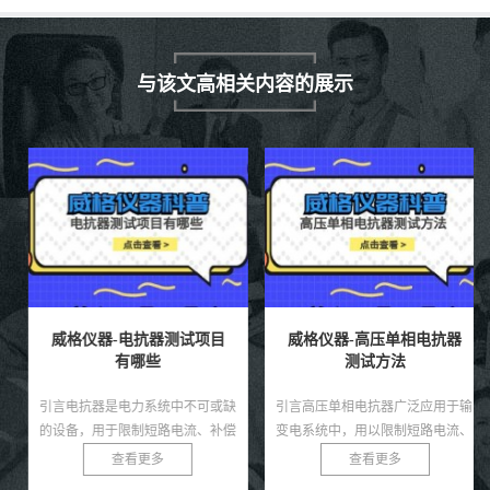
与该文高相关内容的展示
威格仪器-电抗器测试项目
威格仪器-高压单相电抗器
有哪些
测试方法
引言电抗器是电力系统中不可或缺
引言高压单相电抗器广泛应用于输
的设备，用于限制短路电流、补偿
变电系统中，用以限制短路电流、
无功功率和滤除谐波，广泛应用于
滤除谐波、稳定系统电压等。由于
查看更多
查看更多
变电站、输配电网络和工业电力系
其运行环境电压等级较高、电气绝