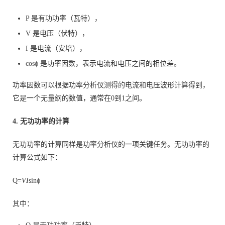
P
是有功功率（瓦特），
V
是电压（伏特），
I
是电流（安培），
cos
ϕ
是功率因数，表示电流和电压之间的相位差。
功率因数可以根据功率分析仪测得的电流和电压波形计算得到，
它是一个无量纲的数值，通常在0到1之间。
4. 无功功率的计算
无功功率的计算同样是功率分析仪的一项关键任务。无功功率的
计算公式如下：
Q
=
V
I
sin
ϕ
其中：