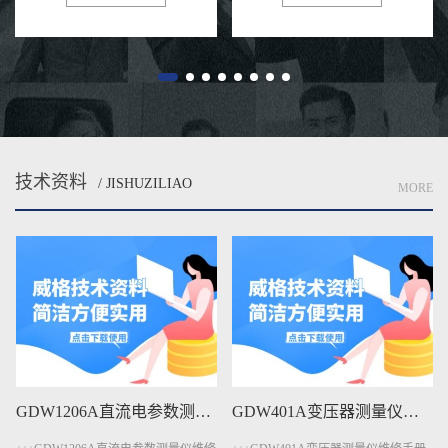
重要的冷却作用。相比传统机械水
性直接影响用户体验和电网安全。
泵，电子水泵具有智能可控、节
充电桩需在极端条件下，如高温、
能...
低...
技术资料
/ JISHUZILIAO
MORE
GDW1206A直流电参数测量仪维修手册下载
GDW401A变压器测量仪维修手册下载