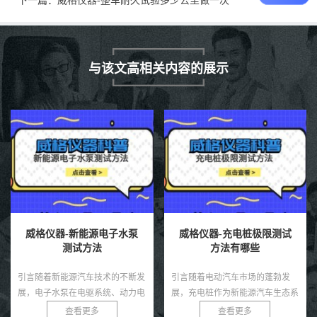
下一篇：
威格仪器-整车耐久试验多少公里做一次
与该文高相关内容的展示
威格仪器-新能源电子水泵
威格仪器-充电桩极限测试
测试方法
方法有哪些
引言随着新能源汽车技术的不断发
引言随着电动汽车市场的蓬勃发
展，电子水泵在电驱系统、动力电
展，充电桩作为新能源汽车生态系
池、热管理模块等环节中起着至关
统的核心基础设施，其性能和可靠
查看更多
查看更多